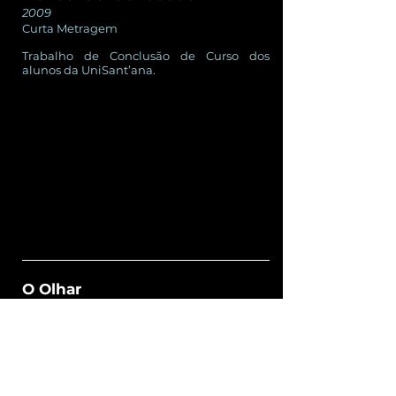
2009
Curta Metragem
Trabalho de Conclusão de Curso dos
alunos da UniSant’ana.
O Olhar
2008
Curta Metragem
Trabalho de Conclusão de Curso dos
alunos da Univ. Anhembi Morumbi.