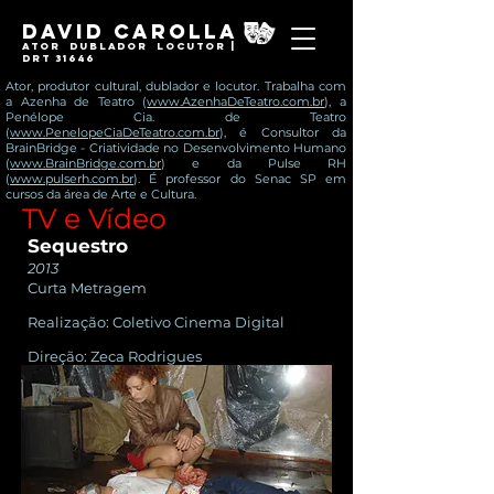
David Carolla
Ator Dublador locutor |
DRT 31646
Ator, produtor cultural, dublador e locutor. Trabalha com
a Azenha de Teatro (
www.AzenhaDeTeatro.com.br
), a
Penélope Cia. de Teatro
(
www.PenelopeCiaDeTeatro.com.br
), é Consultor da
BrainBridge - Criatividade no Desenvolvimento Humano
(
www.BrainBridge.com.br
) e da Pulse RH
(
www.pulserh.com.br
). É professor do Senac SP em
cursos da área de Arte e Cultura.
TV e Vídeo
Sequestro
2013
Curta Metragem
Realização: Coletivo Cinema Digital
Direção: Zeca Rodrigues