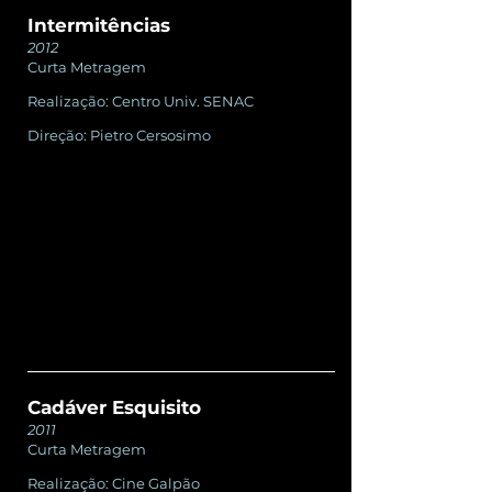
Intermitências
2012
Curta Metragem
Realização: Centro Univ. SENAC
Direção: Pietro Cersosimo
Cadáver Esquisito
2011
Curta Metragem
Realização: Cine Galpão