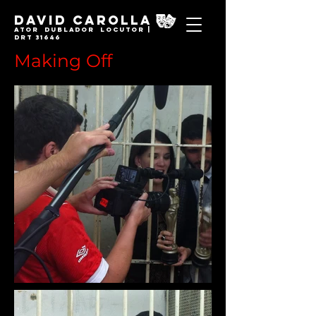
David Carolla
Ator Dublador locutor |
DRT 31646
Making Off