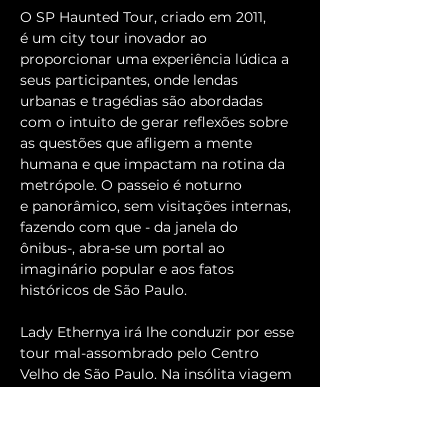
O SP Haunted Tour, criado em 2011, 
é um city tour inovador ao 
proporcionar uma experiência lúdica a 
seus participantes, onde lendas 
urbanas e tragédias são abordadas 
com o intuito de gerar reflexões sobre 
as questões que afligem a mente 
humana e que impactam na rotina da 
metrópole. O passeio é noturno 
e panorâmico, sem visitações internas, 
fazendo com que - da janela do 
ônibus-, abra-se um portal ao 
imaginário popular e aos fatos 
históricos de São Paulo.
Lady Ethernya irá lhe conduzir por esse 
tour mal-assombrado pelo Centro 
Velho de São Paulo. Na insólita viagem 
470 entregue seu imaginário a lendas 
urbanas e a questões trágicas que 
habitam a mente humana e a rotina da 