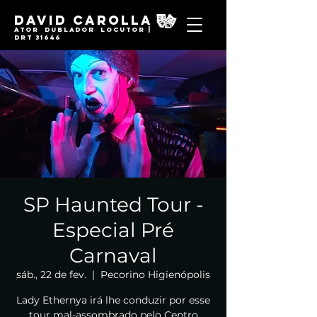
David Carolla
Ator Dublador locutor |
DRT 31646
SP Haunted Tour -
Especial Pré
Carnaval
sáb., 22 de fev.
  |  
Pecorino Higienópolis
Lady Ethernya irá lhe conduzir por esse
tour mal-assombrado pelo Centro