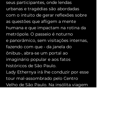
seus participantes, onde lendas 
urbanas e tragédias são abordadas 
com o intuito de gerar reflexões sobre 
as questões que afligem a mente 
humana e que impactam na rotina da 
metrópole. O passeio é noturno 
e panorâmico, sem visitações internas, 
fazendo com que - da janela do 
ônibus-, abra-se um portal ao 
imaginário popular e aos fatos 
históricos de São Paulo.
Lady Ethernya irá lhe conduzir por esse 
tour mal-assombrado pelo Centro 
Velho de São Paulo. Na insólita viagem 
470 entregue seu imaginário a lendas 
urbanas e a questões trágicas que 
habitam a mente humana e a rotina da 
metrópole.
Apresentações às 19h e 21h30.
Ingressos: 
https://www.sympla.com.br/produtor/