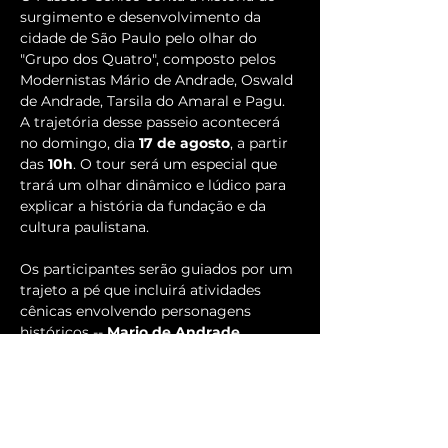
surgimento e desenvolvimento da 
cidade de São Paulo pelo olhar do 
"Grupo dos Quatro", composto pelos 
Modernistas Mário de Andrade, Oswald 
de Andrade, Tarsila do Amaral e Pagu. 
A trajetória desse passeio acontecerá 
no domingo, dia 
17 de agosto
, a partir 
das 
10h
. O tour será um especial que 
trará um olhar dinâmico e lúdico para 
explicar a história da fundação e da 
cultura paulistana.
Os participantes serão guiados por um 
trajeto a pé que incluirá atividades 
cênicas envolvendo personagens 
históricos -- 
Mario de Andrade
, 
Oswald de Andrade
, 
Tarsila do 
Amaral
 e 
Pagu 
em "
São Paulo pelos 
Modernistas
" -- , proporcionando uma 
imersão completa na história de São 
Paulo. Os locais a serem visitados são 