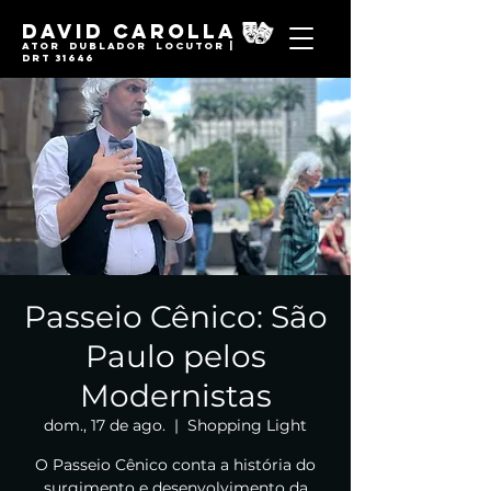
David Carolla
Ator Dublador locutor |
DRT 31646
Passeio Cênico: São
Paulo pelos
Modernistas
dom., 17 de ago.
  |  
Shopping Light
O Passeio Cênico conta a história do
surgimento e desenvolvimento da