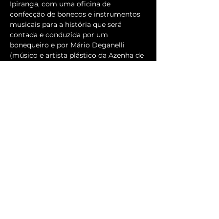
Ipiranga, com uma oficina de 
confecção de bonecos e instrumentos 
musicais para a história que será 
contada e conduzida por um 
bonequeiro e por Mário Deganelli 
(músico e artista plástico da Azenha de 
Teatro).
Visita a alguns espaços brincantes de 
São Paulo e finalização no Museu da 
Imaginação. Inclui passeio cênico, 
ingressos e almoço.
Mais informações 
clique aqui.
Compartilhe esse evento