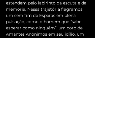
estendem pelo labirinto da escuta e da 
memória. Nessa trajetória flagramos 
um sem fim de Esperas em plena 
pulsação, como o homem que “sabe 
esperar como ninguém”, um coro de 
Amantes Anônimos em seu idílio, um 
vigilante que registra todos os 
detalhes, um casal que se reencontra 
após 10 anos, uma sala de espera e seu 
cortejo de esperanças. 
Entrada Gratuita.
Mais informações: 
http://www3.santoandre.sp.gov.br/fip/in
dex.php/29-de-julho/
Compartilhe esse evento