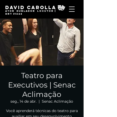
David Carolla
Ator Dublador locutor |
DRT 31646
Teatro para
Executivos | Senac
Aclimação
seg., 14 de abr.
  |  
Senac Aclimação
Você aprenderá técnicas do teatro para
auxiliar em seu desenvolvimento