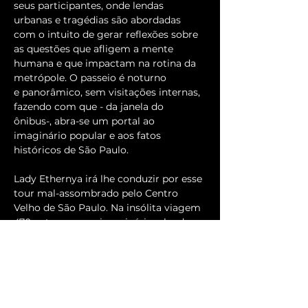
seus participantes, onde lendas 
urbanas e tragédias são abordadas 
com o intuito de gerar reflexões sobre 
as questões que afligem a mente 
humana e que impactam na rotina da 
metrópole. O passeio é noturno 
e panorâmico, sem visitações internas, 
fazendo com que - da janela do 
ônibus-, abra-se um portal ao 
imaginário popular e aos fatos 
históricos de São Paulo.
Lady Ethernya irá lhe conduzir por esse 
tour mal-assombrado pelo Centro 
Velho de São Paulo. Na insólita viagem 
470 entregue seu imaginário a lendas 
urbanas e a questões trágicas que 
habitam a mente humana e a rotina da 
metrópole.
Apresentações às 19h e 21h30.